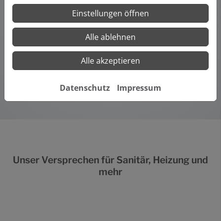
freundlich, gewissenhaft und ehrlich .
Einstellungen öffnen
Montag bis Freitag: 7.00 Uhr bis 16.00 Uhr
Alle ablehnen
Oder Sie nutzen unser Kontaktformular und wir melden
uns zeitnah bei Ihnen.
Alle akzeptieren
Kontakt
Datenschutz
Impressum
Unser Versprechen für
Sanitär, Heizung
und
mehr