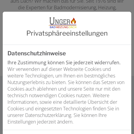
aufs Dach? Wir machen das für Sie. Seit 1976 sind wir
die Experten für Badmodernisierung, Heizung,
Haustechnik und Wohnraumlüftung in der Region. Als
Meisterbetrieb legen wir größten Wert auf
Zuverlässigkeit, Qualität und Sachverstand und haben
Privatsphäre­einstellungen
viele zufriedene Kunden – nicht nur in Mühltroff,
sondern auch in der Umgebung. Was dürfen wir für Sie
anpacken?
Datenschutzhinweise
Ihre Zustimmung können Sie jederzeit widerrufen.
Wir verwenden auf dieser Webseite Cookies und
weitere Technologien, um Ihnen ein bestmögliches
Nutzungserlebnis zu bieten. Sie können das Setzen von
Cookies auch ablehnen und unsere Seite nur mit den
technisch notwendigen Cookies nutzen. Weitere
Modernisierung, Wartung
oder
Reparatur
Informationen, sowie eine detaillierte Übersicht der
– fragen Sie uns.
Cookies und eingesetzten Technologien finden Sie in
unserer Datenschutzerklärung. Sie können Ihre
Ob lang geplanter
Badumbau
oder die dringende
Einstellungen jederzeit ändern.
Reparatur
Ihrer
Heizung
– am besten rufen Sie uns
einfach an. Unter +49 (36645) 22386
beraten wir Sie