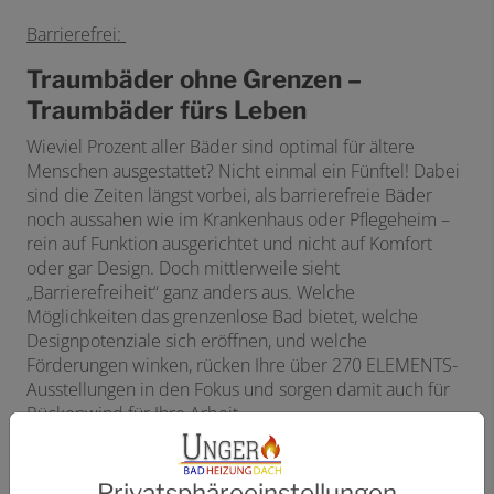
Barrierefrei:
Traumbäder ohne Grenzen –
Traumbäder fürs Leben
Wieviel Prozent aller Bäder sind optimal für ältere
Menschen ausgestattet? Nicht einmal ein Fünftel! Dabei
sind die Zeiten längst vorbei, als barrierefreie Bäder
noch aussahen wie im Krankenhaus oder Pflegeheim –
rein auf Funktion ausgerichtet und nicht auf Komfort
oder gar Design. Doch mittlerweile sieht
„Barrierefreiheit“ ganz anders aus. Welche
Möglichkeiten das grenzenlose Bad bietet, welche
Designpotenziale sich eröffnen, und welche
Förderungen winken, rücken Ihre über 270 ELEMENTS-
Ausstellungen in den Fokus und sorgen damit auch für
Rückenwind für Ihre Arbeit.
Privatsphäre­einstellungen